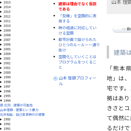
山本 理
2015
建築は理由でなく仮説
2014
である
2013
「契機」を空間的に表
2012
現する
2011
2010
時の経過に対応してい
2009
ける空間
2008
都市計画で設けられた
2007
2006
ひとつのルールーー通り
2005
抜け
建築
2004
空間化していくことは
2003
プログラムをつくるこ
2002
「熊本
と
2001
2000
地」は、
1999
山本 理顕プロフィー
1998
ル
1997
宅です。
1996
1995
拠はあり
1994
原 広司 - 建築の可能性
きさとコ
山本理顕 - 建築という暴力
石井和紘 - 自己変革時代の建築
て偶然に
1993
1992
るだけで
1991