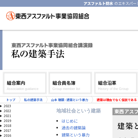
アスファルト防水
のエキスパー
組合案内
組合員名簿
組合沿革
Association guidance
Group member list
History of the Group
トップ
私の建築手法
山本 理顕 - 建築という暴力
建築は理由でなく仮説である
2023
東西アス
地域社会という建築
2022
2021
はじめに
2019
建築
2018
過去の建築論
2017
建築という暴力
2016