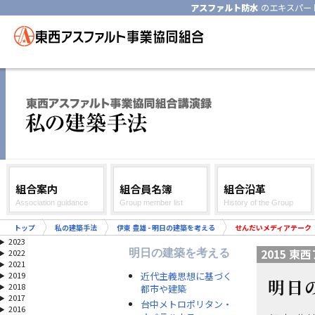
アスファルト防水
のエキスパー
組合案内
組合員名簿
組合沿革
Association guidance
Group member list
History of the Group
トップ
私の建築手法
伊東 豊雄 - 明日の建築を考える
せんだいメディアテーク
2023
2015 
明日の建築を考える
2022
2021
近代主義思想に基づく
2019
明日
2018
都市や建築
2017
台中メトロポリタン・
2016