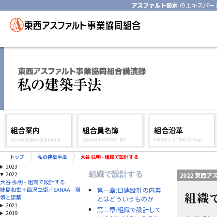
アスファルト防水
のエキスパー
組合案内
組合員名簿
組合沿革
Association guidance
Group member list
History of the Group
トップ
私の建築手法
大谷 弘明 - 組織で設計する
2023
組織で設計する
2022
2022 東西
大谷 弘明 - 組織で設計する
第一章:日建設計の内幕
妹島和世＋西沢立衛／SANAA - 環
組織
境と建築
とはどういうものか
2021
第二章:組織で設計して
2019