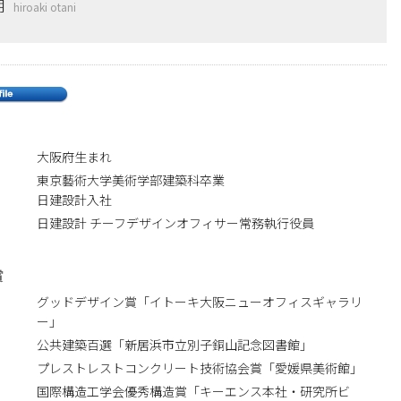
明
hiroaki otani
大阪府生まれ
東京藝術大学美術学部建築科卒業
日建設計入社
日建設計 チーフデザインオフィサー常務執行役員
賞
グッドデザイン賞「イトーキ大阪ニューオフィスギャラリ
ー」
公共建築百選「新居浜市立別子銅山記念図書館」
プレストレストコンクリート技術協会賞「愛媛県美術館」
国際構造工学会優秀構造賞「キーエンス本社・研究所ビ