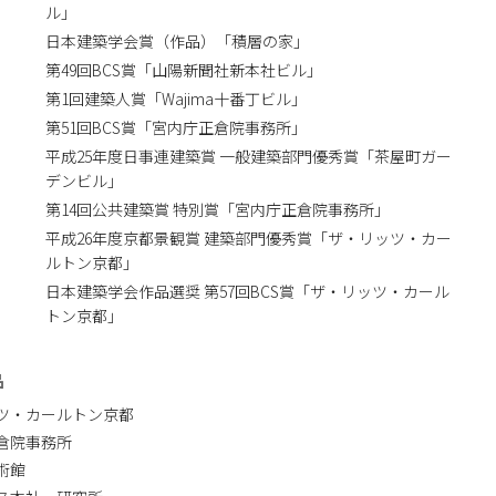
ル」
日本建築学会賞（作品）「積層の家」
第49回BCS賞「山陽新聞社新本社ビル」
第1回建築人賞「Wajima十番丁ビル」
第51回BCS賞「宮内庁正倉院事務所」
平成25年度日事連建築賞 一般建築部門優秀賞「茶屋町ガー
デンビル」
第14回公共建築賞 特別賞「宮内庁正倉院事務所」
平成26年度京都景観賞 建築部門優秀賞「ザ・リッツ・カー
ルトン京都」
日本建築学会作品選奨 第57回BCS賞「ザ・リッツ・カール
トン京都」
品
ツ・カールトン京都
倉院事務所
術館