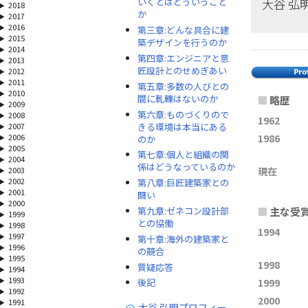
大谷 弘
いくとはどういうこと
2018
か
2017
2016
第三章:どんな具合に建
2015
築デザインを行うのか
2014
第四章:エンジニアと意
2013
匠設計とのせめぎあい
2012
2011
第五章:多数の人びとの
2010
間に軋轢はないのか
■
略歴
2009
第六章:ものづくりので
2008
1962
きる環境は本当にある
2007
1986
2006
のか
2005
第七章:個人と組織の関
2004
係はどうなっているのか
現在
2003
2002
第八章:巨匠建築家との
2001
闘い
2000
第九章:ゼネコン設計部
■
主な受
1999
との協働
1998
1994
1997
第十章:海外の建築家と
1996
の競合
1995
1998
質疑応答
1994
1993
1999
後記
1992
2000
1991
大谷 弘明プロフィー