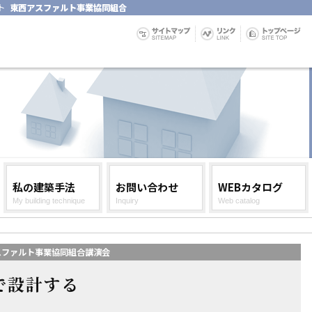
ト
東西アスファルト事業協同組合
私の建築手法
お問い合わせ
WEBカタログ
My building technique
Inquiry
Web catalog
アスファルト事業協同組合講演会
で設計する