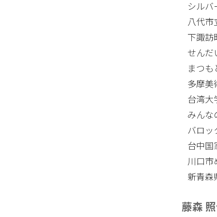
シルバ
八代市
下諏訪
せんだ
まつも
多摩美
台湾大
みんな
バロッ
台中国
川口市
新青森
藤森 