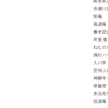
熊本県
赤瀬川
矩庵
高過庵
養老昆
茶室 徹
ねむの
焼杉ハ
入川亭
空飛ぶ
神勝寺
草屋根
多治見
低過庵