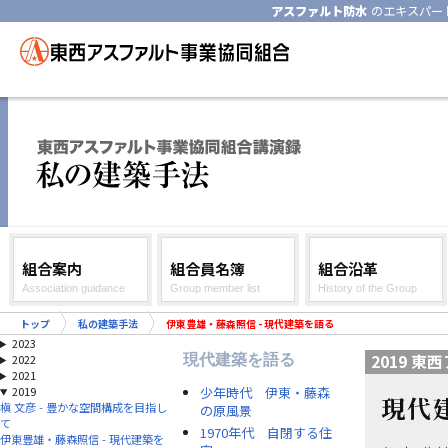
アスファルト防水
のエキスパー
組合案内
組合員名簿
組合沿革
Association guidance
Group member list
History of the Group
トップ
私の建築手法
伊東豊雄・藤森照信 - 現代建築を語る
2023
2019 
現代建築を語る
2022
2021
少年時代 伊東・藤森
2019
現代
槇 文彦 - 豊かな空間構成を目指し
の原風景
て
1970年代 自閉する住
伊東豊雄・藤森照信 - 現代建築を