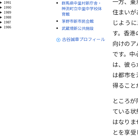
一方、東
1991
群馬県中里村新庁舎・
1990
神流町立中里中学校体
住まいが
1989
育館
1988
茅野市新市民会館
じように
1987
1986
武蔵境新公共施設
す。香港
古谷誠章プロフィール
向けのア
です。中
は、彼ら
は都市を
得ること
ところが
ている状
はなりま
とを享受