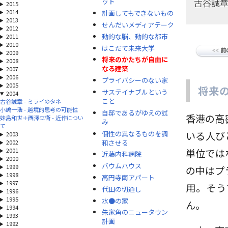
古谷誠
ット
2015
2014
計画してもできないもの
2013
せんだいメディアテーク
2012
動的な脳、動的な都市
2011
2010
はこだて未来大学
2009
将来のかたちが自由に
2008
なる建築
2007
2006
プライバシーのない家
2005
将来
サステイナブルという
2004
こと
古谷誠章 - ミライのタネ
小嶋一浩 - 越境的思考の可能性
自邸であるがゆえの試
香港の高
妹島和世＋西澤立衛 - 近作につい
み
て
個性の異なるものを調
いる人び
2003
和させる
2002
2001
単位では
近藤内科病院
2000
バウムハウス
1999
の中はプ
1998
高円寺南アパート
1997
用。そう
代田の切通し
1996
1995
水●の家
ん。
1994
朱家角のニュータウン
1993
計画
1992