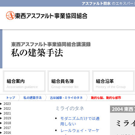
アスファルト防水
のエキスパー
組合案内
組合員名簿
組合沿革
Association guidance
Group member list
History of the Group
トップ
私の建築手法
古谷誠章 - ミライのタネ
動的な脳、動的な都市
2023
2004 
ミライのタネ
2022
2021
モダニズムだけでは通
2019
ミラ
2018
用しない
2017
レールウェイ・マーケ
2016