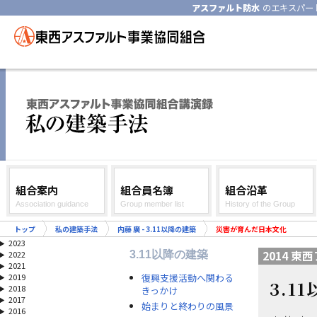
アスファルト防水
のエキスパー
組合案内
組合員名簿
組合沿革
Association guidance
Group member list
History of the Group
トップ
私の建築手法
内藤 廣 - 3.11以降の建築
災害が育んだ日本文化
2023
2014 
3.11以降の建築
2022
2021
復興支援活動へ関わる
2019
3.1
2018
きっかけ
2017
始まりと終わりの風景
2016