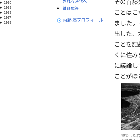
その首藤
される時代へ
1990
1989
質疑応答
ことはこ
1988
1987
内藤 廣プロフィール
ました。
1986
出した、
ことを記
くに住み
に議論し
ことがほ
被災した岩