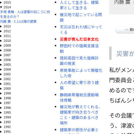
内藤 廣
人として生きる、建築
2015
2014
家として生きる
手塚 貴晴 - 人は建築の向こうに何
被災地で起こっている問
を見るのか？
題
内藤 廣 - 3.11以降の建築
2013
天災は忘れた頃にやって
2012
くる
2011
災害が育んだ日本文化
2010
2009
野田村での復興支援活
2008
動
災害
2007
陸前高田で見た復興計
2006
画の現実
2005
私がメン
2004
原発事故によって廃墟化
2003
した街
門委員会
2002
人の希望に寄り添う建
2001
築
2000
めるので
1999
静岡県草薙総合運動場
1998
ちばんシ
体育館
1997
被災地が教えてくれる、
1996
建築家が向き合うべき
1995
その会議
1994
こと・建築のあるべき
1993
場所
う、津波
1992
建築家の感性が必要と
1991