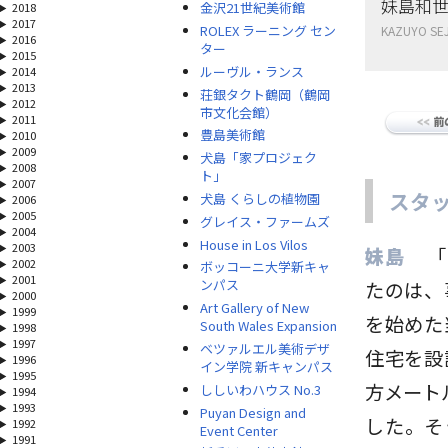
妹島和世
金沢21世紀美術館
2018
2017
ROLEX ラーニング セン
KAZUYO SEJ
2016
ター
2015
ルーヴル・ランス
2014
2013
荘銀タクト鶴岡（鶴岡
2012
市文化会館）
2011
豊島美術館
2010
2009
犬島「家プロジェク
2008
ト」
2007
スタ
犬島 くらしの植物園
2006
2005
グレイス・ファームズ
2004
House in Los Vilos
2003
妹島
「
2002
ボッコーニ大学新キャ
2001
ンパス
たのは、
2000
Art Gallery of New
1999
を始めた
South Wales Expansion
1998
1997
ベツァルエル美術デザ
住宅を設
1996
イン学院 新キャンパス
1995
方メート
ししいわハウス No.3
1994
1993
Puyan Design and
した。そ
1992
Event Center
1991