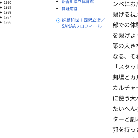
新香川県立体育館
ンペにお
1990
1989
質疑応答
1988
繋げる視
1987
妹島和世＋西沢立衛／
1986
部での体
SANAAプロフィール
を繋げよ
築の大き
なる、そ
「スタッ
劇場とカ
カルチャ
に使う大
たいへん
ターと劇
郭を持っ