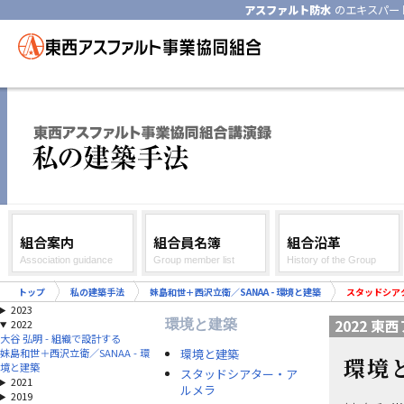
アスファルト防水
のエキスパー
組合案内
組合員名簿
組合沿革
Association guidance
Group member list
History of the Group
トップ
私の建築手法
妹島和世＋西沢立衛／SANAA - 環境と建築
スタッドシア
2023
2022 
環境と建築
2022
大谷 弘明 - 組織で設計する
環境と建築
妹島和世＋西沢立衛／SANAA - 環
環境
境と建築
スタッドシアター・ア
2021
ルメラ
2019