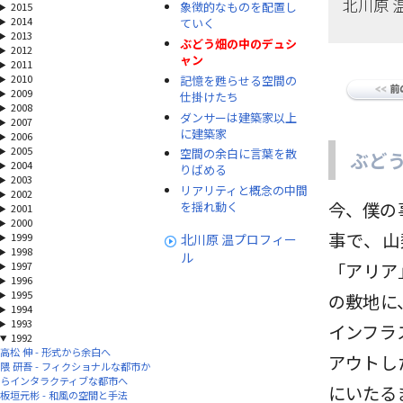
北川原 
象徴的なものを配置し
2015
2014
ていく
2013
ぶどう畑の中のデュシ
2012
ャン
2011
2010
記憶を甦らせる空間の
2009
仕掛けたち
2008
ダンサーは建築家以上
2007
に建築家
2006
2005
空間の余白に言葉を散
ぶど
2004
りばめる
2003
リアリティと概念の中間
2002
今、僕の
を揺れ動く
2001
2000
事で、山
1999
北川原 温プロフィー
1998
ル
1997
「アリア
1996
1995
の敷地に
1994
1993
インフラ
1992
高松 伸 - 形式から余白へ
アウトし
隈 研吾 - フィクショナルな都市か
らインタラクティブな都市へ
にいたる
板垣元彬 - 和風の空間と手法