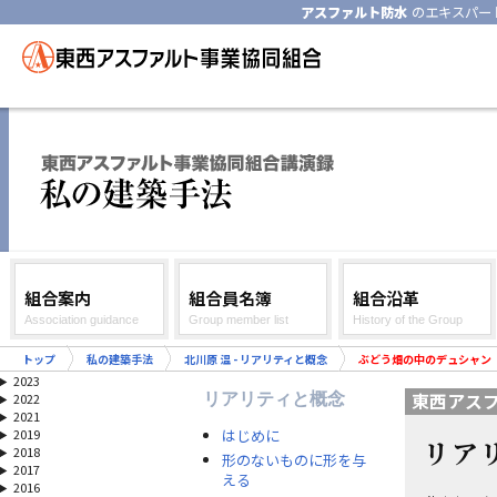
アスファルト防水
のエキスパー
組合案内
組合員名簿
組合沿革
Association guidance
Group member list
History of the Group
トップ
私の建築手法
北川原 温 - リアリティと概念
ぶどう畑の中のデュシャン
2023
東西アス
リアリティと概念
2022
2021
はじめに
2019
リア
2018
形のないものに形を与
2017
える
2016