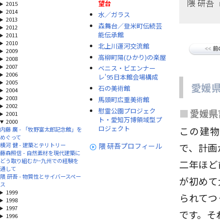
隈 研吾
望台
2015
2014
水／ガラス
2013
森舞台／登米町伝続芸
2012
能伝承館
2011
2010
北上川運河交流館
2009
高柳町陽(ひかり)の楽屋
2008
2007
ベニス・ビエンナー
2006
レ'95日本館会場構成
2005
愛媛
石の美術館
2004
2003
馬頭町広重美術館
2002
慰霊公園プロジェク
■
愛媛県
2001
ト・愛知万博領域型プ
2000
ロジェクト
この建物
内藤 廣 - 「牧野富太郎記念館」を
めぐって
横河 健 - 建築とテリトリー
で、計画
隈 研吾プロフィール
藤森照信 - 自然素材を現代建築に
どう取り組むか−九州での経験を
二年ほど
通して
隈 研吾 - 物質性とサイバースペー
が初めて
ス
1999
られてつ
1998
1997
です。そ
1996