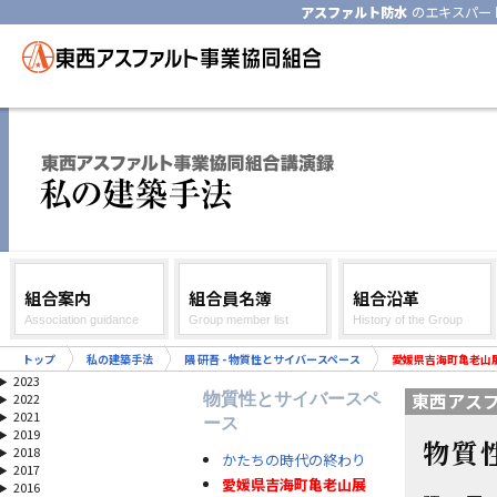
アスファルト防水
のエキスパー
組合案内
組合員名簿
組合沿革
Association guidance
Group member list
History of the Group
トップ
私の建築手法
隈 研吾 - 物質性とサイバースペース
愛媛県吉海町亀老山
2023
東西アス
物質性とサイバースペ
2022
2021
ース
2019
物質
2018
かたちの時代の終わり
2017
愛媛県吉海町亀老山展
2016