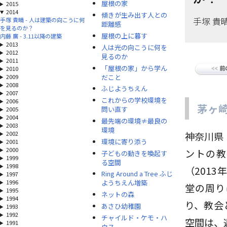
屋根の家
2015
2014
傾きが生み出す人との
手塚 貴
手塚 貴晴 - 人は建築の向こうに何
距離感
を見るのか？
屋根の上に暮す
内藤 廣 - 3.11以降の建築
2013
人は光の向こうに何を
2012
見るのか
2011
「屋根の家」から学ん
2010
だこと
2009
2008
ふじようちえん
2007
これからの学校環境を
2006
茅ヶ
問い直す
2005
2004
最先端の環境≠最良の
2003
環境
2002
神奈川県
環境に寄り添う
2001
2000
ントの教
子どもの動きを喚起す
1999
る空間
1998
（201
Ring Around a Tree ふじ
1997
1996
ようちえん増築
堂の周り
1995
ネットの森
1994
り、教会
あさひ幼稚園
1993
1992
チャイルド・ケモ・ハ
空間は、
1991
ウス