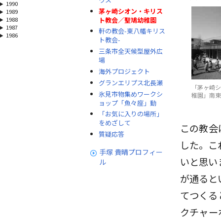
1990
茅ヶ崎シオン・キリス
1989
ト教会／聖鳩幼稚園
1988
1987
軒の教会-東八幡キリス
1986
ト教会-
三条市全天候型屋外広
場
海外プロジェクト
グランエリプス北長瀬
「茅ヶ崎シ
氷見市物集めワークシ
稚園」南東
ョップ「魚々座」動
「お気に入りの場所」
をめざして
この教会
質疑応答
した。こ
手塚 貴晴プロフィー
いと思い
ル
が通ると
てつくる
クチャー