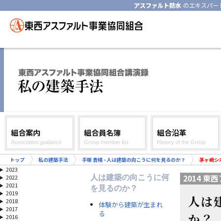
アスファルト防水
のエキスパー
組合案内
組合員名簿
組合沿革
Association guidance
Group member list
History of the Group
トップ
私の建築手法
手塚 貴晴 - 人は建築の向こうに何を見るのか？
茅ヶ崎シ
2023
2014 
人は建築の向こうに何
2022
2021
を見るのか？
2019
人は
2018
体験から建築が生まれ
2017
る
か？
2016