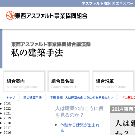
アスファルト防水
のエキスパー
組合案内
組合員名簿
組合沿革
Association guidance
Group member list
History of the Group
トップ
私の建築手法
手塚 貴晴 - 人は建築の向こうに何を見るのか？
「お気に
2023
2014 
人は建築の向こうに何
2022
2021
を見るのか？
2019
人は
2018
体験から建築が生まれ
2017
る
か？
2016