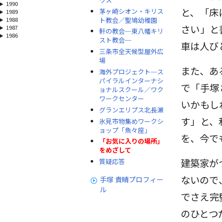
1990
と、「床
茅ヶ崎シオン・キリス
1989
ト教会／聖鳩幼稚園
1988
さい」と
1987
軒の教会─東八幡キリ
1986
スト教会─
車は人び
三条市全天候型屋外広
場
また、あ
海外プロジェクト─ス
パイラルインターナシ
で「手塚
ョナルスクール／ワク
ワークセンター
いかもし
グランエリプス北長瀬
す」と、
氷見市物集めワークシ
ョップ「魚々座」
を、今で
「お気に入りの場所」
をめざして
建築家が
質疑応答
ないので
手塚 貴晴プロフィー
ル
でさえ完
のひとつ