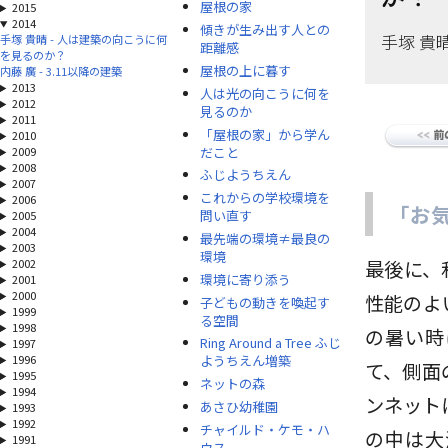
屋根の家
2015
2014
傾きが生み出す人との
手塚 貴
手塚 貴晴 - 人は建築の向こうに何
距離感
を見るのか？
屋根の上に暮す
内藤 廣 - 3.11以降の建築
2013
人は光の向こうに何を
2012
見るのか
2011
「屋根の家」から学ん
2010
だこと
2009
2008
ふじようちえん
2007
これからの学校環境を
2006
「お
問い直す
2005
2004
最先端の環境≠最良の
2003
環境
2002
最後に、
環境に寄り添う
2001
2000
性能のよ
子どもの動きを喚起す
1999
る空間
1998
の暑い時
Ring Around a Tree ふじ
1997
1996
ようちえん増築
て、側面
1995
ネットの森
1994
ンネット
あさひ幼稚園
1993
1992
チャイルド・ケモ・ハ
の中は大
1991
ウス