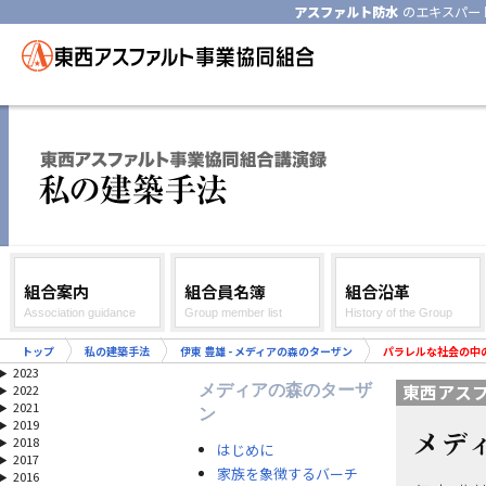
アスファルト防水
のエキスパー
組合案内
組合員名簿
組合沿革
Association guidance
Group member list
History of the Group
トップ
私の建築手法
伊東 豊雄 - メディアの森のターザン
パラレルな社会の中
2023
東西アス
メディアの森のターザ
2022
2021
ン
2019
メデ
2018
はじめに
2017
家族を象徴するバーチ
2016