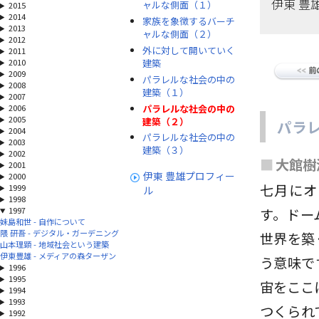
伊東 豊
ャルな側面（１）
2015
2014
家族を象徴するバーチ
2013
ャルな側面（２）
2012
外に対して開いていく
2011
建築
2010
2009
パラレルな社会の中の
2008
建築（１）
2007
パラレルな社会の中の
2006
2005
建築（２）
パラ
2004
パラレルな社会の中の
2003
建築（３）
2002
■
大館樹
2001
伊東 豊雄プロフィー
2000
七月にオ
1999
ル
1998
1997
す。ドー
妹島和世 - 自作について
隈 研吾 - デジタル・ガーデニング
世界を築
山本理顕 - 地域社会という建築
伊東豊雄 - メディアの森ターザン
う意味で
1996
1995
宙をここ
1994
1993
つくられ
1992