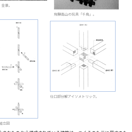
i」全景。
飛騨高山の玩具「千鳥」。
仕口部分解アイソメトリック。
組立図