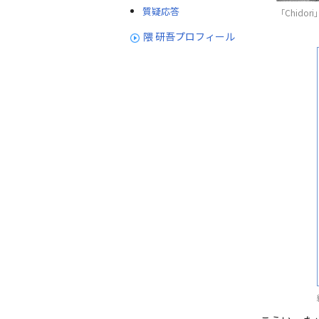
質疑応答
「Chidor
隈 研吾プロフィール