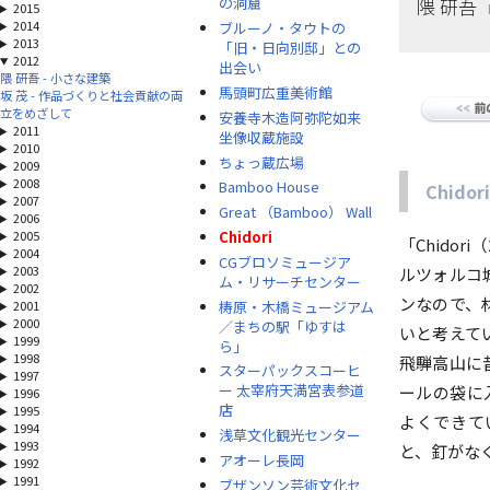
隈 研吾
の洞窟
2015
2014
ブルーノ・タウトの
2013
「旧・日向別邸」との
2012
出会い
隈 研吾 - 小さな建築
馬頭町広重美術館
坂 茂 - 作品づくりと社会貢献の両
立をめざして
安養寺木造阿弥陀如来
2011
坐像収蔵施設
2010
ちょっ蔵広場
2009
2008
Bamboo House
Chidori
2007
Great （Bamboo） Wall
2006
Chidori
2005
「Chido
2004
CGブロソミュージア
2003
ルツォルコ
ム・リサーチセンター
2002
ンなので、
梼原・木橋ミュージアム
2001
2000
／まちの駅「ゆすは
いと考えて
1999
ら」
1998
飛騨高山に
スターパックスコーヒ
1997
ー 太宰府天満宮表参道
ールの袋に
1996
店
1995
よくできて
1994
浅草文化観光センター
1993
と、釘がな
アオーレ長岡
1992
1991
ブザンソン芸術文化セ