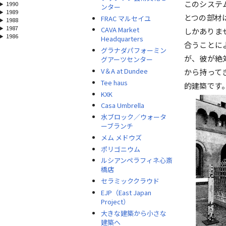
このシステ
1990
ンター
1989
とつの部材
FRAC マルセイユ
1988
1987
CAVA Market
しかありま
1986
Headquarters
合うことに
グラナダパフォーミン
が、彼が絶
グアーツセンター
V＆A at Dundee
から持って
Tee haus
的建築です
KXK
Casa Umbrella
水ブロック／ウォータ
ーブランチ
メム メドウズ
ポリゴニウム
ルシアンペラフィネ心斎
橋店
セラミッククラウド
EJP（East Japan
Project）
大きな建築から小さな
建築へ