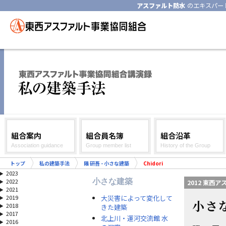
アスファルト防水
のエキスパー
組合案内
組合員名簿
組合沿革
Association guidance
Group member list
History of the Group
トップ
私の建築手法
隈 研吾 - 小さな建築
Chidori
2023
小さな建築
2022
2012 東西
2021
大災害によって変化して
2019
小さ
2018
きた建築
2017
北上川・運河交流館 水
2016