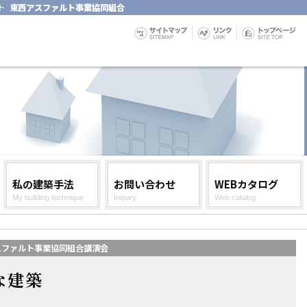
ト
東西アスファルト事業協同組合
私の建築手法
お問い合わせ
WEBカタログ
My building technique
Inquiry
Web catalog
アスファルト事業協同組合講演会
な建築