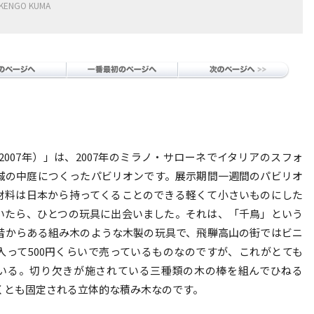
KENGO KUMA
ri（2007年）」は、2007年のミラノ・サローネでイタリアのスフォ
城の中庭につくったパビリオンです。展示期間一週間のパビリオ
材料は日本から持ってくることのできる軽くて小さいものにした
いたら、ひとつの玩具に出会いました。それは、「千鳥」という
昔からある組み木のような木製の玩具で、飛騨高山の街ではビニ
入って500円くらいで売っているものなのですが、これがとても
いる。切り欠きが施されている三種類の木の棒を組んでひねる
くとも固定される立体的な積み木なのです。