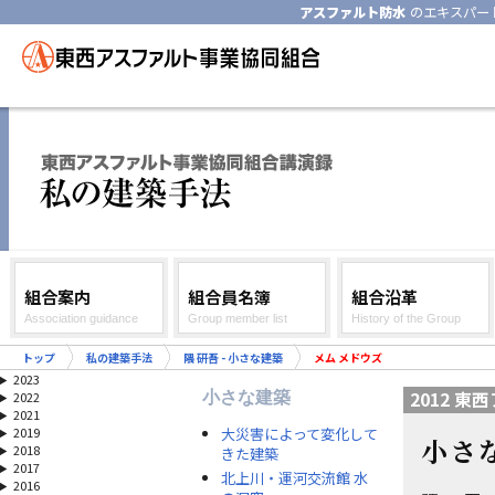
アスファルト防水
のエキスパー
組合案内
組合員名簿
組合沿革
Association guidance
Group member list
History of the Group
トップ
私の建築手法
隈 研吾 - 小さな建築
メム メドウズ
2023
2012 
小さな建築
2022
2021
大災害によって変化して
2019
小さ
2018
きた建築
2017
北上川・運河交流館 水
2016