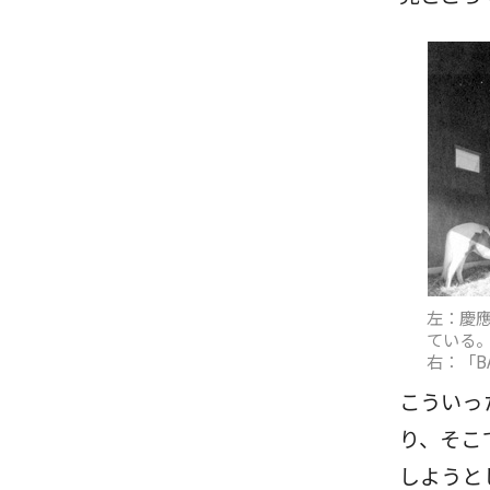
左：慶應
ている
右：「B
こういっ
り、そこ
しようと