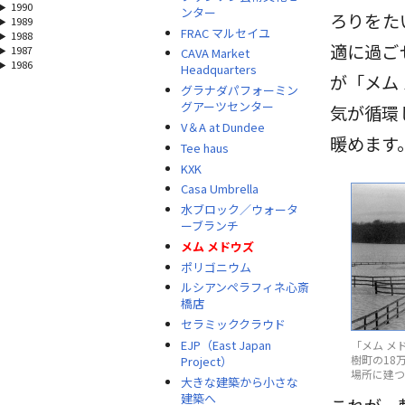
1990
ンター
ろりをた
1989
FRAC マルセイユ
1988
適に過ご
1987
CAVA Market
1986
Headquarters
が「メム
グラナダパフォーミン
グアーツセンター
気が循環
V＆A at Dundee
暖めます
Tee haus
KXK
Casa Umbrella
水ブロック／ウォータ
ーブランチ
メム メドウズ
ポリゴニウム
ルシアンペラフィネ心斎
橋店
セラミッククラウド
EJP（East Japan
「メム メ
樹町の18
Project）
場所に建つ
大きな建築から小さな
建築へ