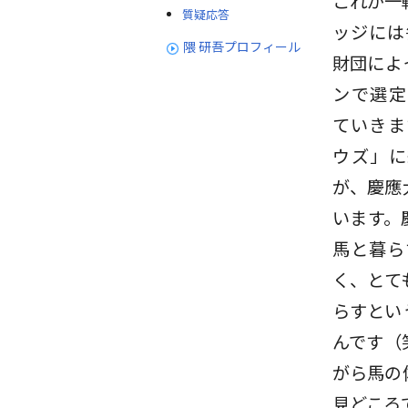
これが一
質疑応答
ッジには毎
隈 研吾プロフィール
財団によ
ンで選定
ていきま
ウズ」に
が、慶應
います。
馬と暮ら
く、とて
らすとい
んです（
がら馬の
見どころ