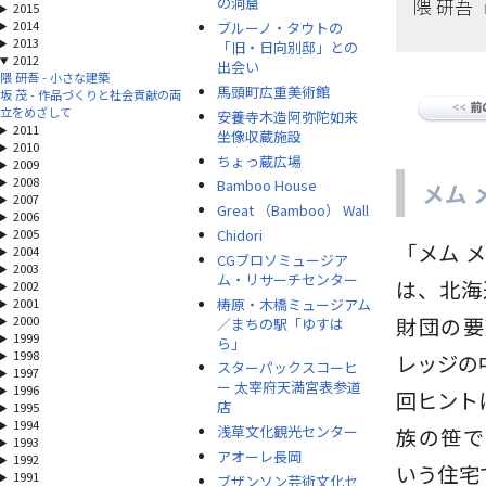
隈 研吾
の洞窟
2015
2014
ブルーノ・タウトの
2013
「旧・日向別邸」との
2012
出会い
隈 研吾 - 小さな建築
馬頭町広重美術館
坂 茂 - 作品づくりと社会貢献の両
立をめざして
安養寺木造阿弥陀如来
2011
坐像収蔵施設
2010
ちょっ蔵広場
2009
2008
Bamboo House
メム 
2007
Great （Bamboo） Wall
2006
Chidori
2005
「メム メ
2004
CGブロソミュージア
2003
ム・リサーチセンター
は、北海道
2002
梼原・木橋ミュージアム
2001
2000
財団の要
／まちの駅「ゆすは
1999
ら」
1998
レッジの
スターパックスコーヒ
1997
ー 太宰府天満宮表参道
1996
回ヒント
店
1995
1994
浅草文化観光センター
族の笹で
1993
アオーレ長岡
1992
いう住宅
1991
ブザンソン芸術文化セ