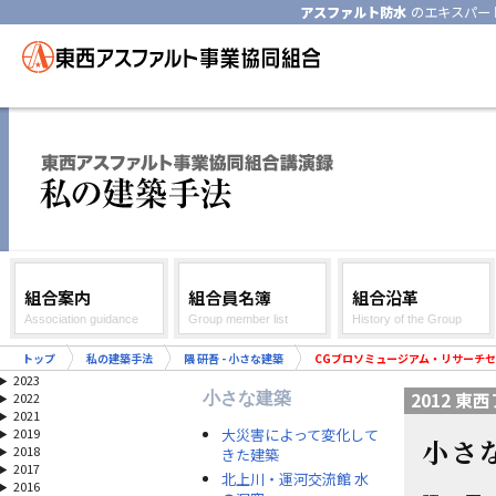
アスファルト防水
のエキスパー
組合案内
組合員名簿
組合沿革
Association guidance
Group member list
History of the Group
トップ
私の建築手法
隈 研吾 - 小さな建築
CGブロソミュージアム・リサーチ
2023
2012 
小さな建築
2022
2021
大災害によって変化して
2019
小さ
2018
きた建築
2017
北上川・運河交流館 水
2016