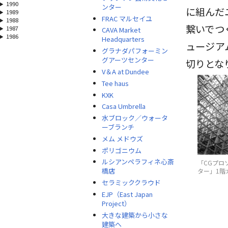
1990
ンター
に組んだ
1989
FRAC マルセイユ
1988
繋いでつ
1987
CAVA Market
1986
Headquarters
ュージア
グラナダパフォーミン
グアーツセンター
切りとな
V＆A at Dundee
Tee haus
KXK
Casa Umbrella
水ブロック／ウォータ
ーブランチ
メム メドウズ
ポリゴニウム
ルシアンペラフィネ心斎
「CGプロ
橋店
ター」1階
セラミッククラウド
EJP（East Japan
Project）
大きな建築から小さな
建築へ