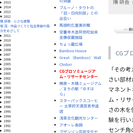
隈 研吾
の洞窟
2015
2014
ブルーノ・タウトの
2013
「旧・日向別邸」との
2012
出会い
隈 研吾 - 小さな建築
馬頭町広重美術館
坂 茂 - 作品づくりと社会貢献の両
立をめざして
安養寺木造阿弥陀如来
2011
坐像収蔵施設
2010
ちょっ蔵広場
2009
2008
Bamboo House
CG
2007
Great （Bamboo） Wall
2006
Chidori
2005
「その考
2004
CGブロソミュージア
2003
ム・リサーチセンター
さい部材
2002
梼原・木橋ミュージアム
2001
2000
マネント
／まちの駅「ゆすは
1999
ら」
1998
ム・リサ
スターパックスコーヒ
1997
ー 太宰府天満宮表参道
1996
さの木を
店
1995
1994
浅草文化観光センター
験を行い
1993
アオーレ長岡
1992
センチ角
1991
ブザンソン芸術文化セ