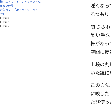
鈴木エドワード - 見える建築・見
ぽくなっ
えない建築
六角鬼丈 - 「地・水・火・風・
るつもり
空」
1988
1987
閉じられ
1986
臭い手法
軒があっ
空間に反
上段の丸
いた鏡に
この方法
に映した
たび使っ