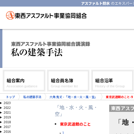
アスファルト防水
のエキスパー
組合案内
組合員名簿
組合沿革
Association guidance
Group member list
History of the Group
トップ
私の建築手法
六角 鬼丈 - 「地・水・火・風・空」
東京武道館のこと-9
2023
東西アス
「地・水・火・風・
2022
2021
空」
2019
「地
2018
東京武道館のこと
2017
2016
1