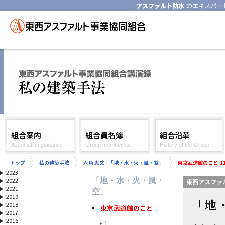
アスファルト防水
のエキスパー
組合案内
組合員名簿
組合沿革
Association guidance
Group member list
History of the Group
トップ
私の建築手法
六角 鬼丈 - 「地・水・火・風・空」
東京武道館のこと-1
2023
「地・水・火・風・
2022
東西アスファ
2021
空」
2019
「地
2018
東京武道館のこと
2017
2016
1