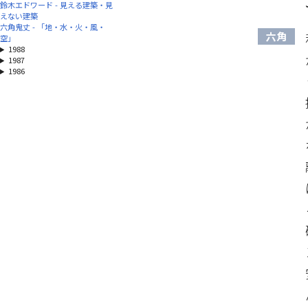
鈴木エドワード - 見える建築・見
えない建築
六角鬼丈 - 「地・水・火・風・
六角
空」
1988
1987
1986