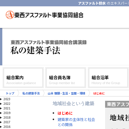
アスファルト防水
のエキスパー
組合案内
組合員名簿
組合沿革
Association guidance
Group member list
History of the Group
トップ
私の建築手法
山本 理顕 - 生活・空間・環境
はじめに
2023
東西アス
地域社会という建築
2022
2021
はじめに
2019
地域
2018
建築家の主体性と社会
2017
との関係
2016