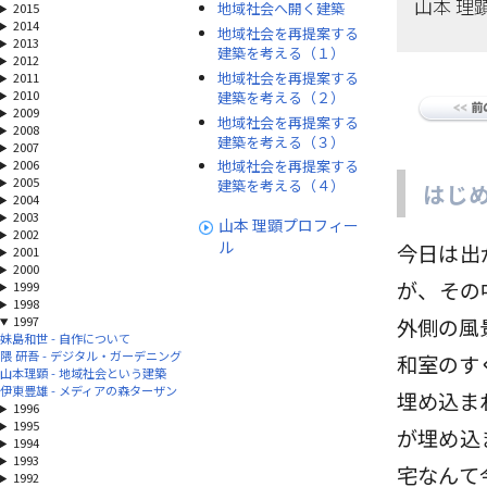
山本 理
地域社会へ開く建築
2015
2014
地域社会を再提案する
2013
建築を考える（１）
2012
地域社会を再提案する
2011
2010
建築を考える（２）
2009
地域社会を再提案する
2008
建築を考える（３）
2007
2006
地域社会を再提案する
2005
建築を考える（４）
はじ
2004
2003
山本 理顕プロフィー
2002
ル
今日は出
2001
2000
が、その
1999
1998
1997
外側の風
妹島和世 - 自作について
隈 研吾 - デジタル・ガーデニング
和室のす
山本理顕 - 地域社会という建築
伊東豊雄 - メディアの森ターザン
埋め込ま
1996
1995
が埋め込
1994
1993
宅なんて
1992