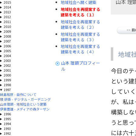
山本 理
地域社会へ開く建築
2015
2014
地域社会を再提案する
2013
建築を考える（１）
2012
地域社会を再提案する
2011
2010
建築を考える（２）
2009
地域社会を再提案する
2008
建築を考える（３）
2007
2006
地域社会を再提案する
2005
建築を考える（４）
地域
2004
2003
山本 理顕プロフィー
2002
ル
今日のテ
2001
2000
という建
1999
1998
1997
してい
妹島和世 - 自作について
隈 研吾 - デジタル・ガーデニング
が、私は
山本理顕 - 地域社会という建築
伊東豊雄 - メディアの森ターザン
構築しな
1996
1995
うと思っ
1994
1993
には六十
1992