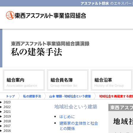
アスファルト防水
のエキスパー
組合案内
組合員名簿
組合沿革
Association guidance
Group member list
History of the Group
トップ
私の建築手法
山本 理顕 - 地域社会という建築
地域社会を再提案する建
2023
東西アス
地域社会という建築
2022
2021
はじめに
2019
地域
2018
建築家の主体性と社会
2017
との関係
2016