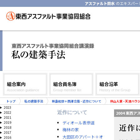
アスファルト防水
のエキスパー
組合案内
組合員名簿
組合沿革
Association guidance
Group member list
History of the Group
トップ
私の建築手法
妹島和世＋西澤立衛 - 近作について
伴山人家 - 天津ハ
2023
近作について
2022
2004 東西
2021
ディオール表参道
2019
近作
2018
梅林の家
2017
大田区のアパート＋オ
2016