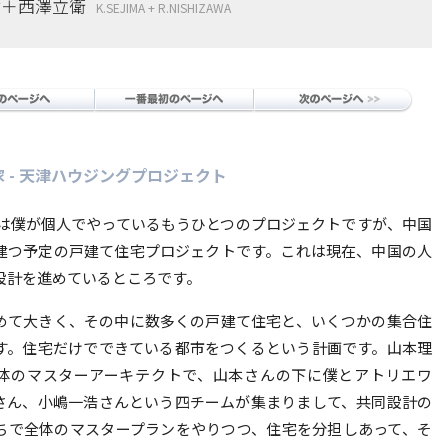
世＋西澤立衛
K.SEJIMA + R.NISHIZAWA
 - 天津ハウジングプロジェクト
は僕が個人でやっているもうひとつのプロジェクトですが、中国
建つ予定の戸建て住宅プロジェクトです。これは現在、中国の人
設計を進めているところです。
めて大きく、その中に数多くの戸建て住宅と、いくつかの集合住
す。住宅だけでできている都市をつくるという計画です。山本理
体のマスターアーキテクトで、山本さんの下に僕とアトリエワ
さん、小嶋一浩さんという四チームが集まりまして、共同設計の
ちで全体のマスタープランをやりつつ、住宅を分担しあって、そ