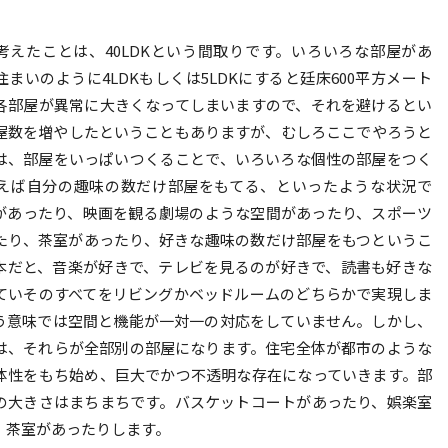
考えたことは、40LDKという間取りです。いろいろな部屋があ
まいのように4LDKもしくは5LDKにすると廷床600平方メート
各部屋が異常に大きくなってしまいますので、それを避けるとい
屋数を増やしたということもありますが、むしろここでやろうと
は、部屋をいっぱいつくることで、いろいろな個性の部屋をつく
えば自分の趣味の数だけ部屋をもてる、といったような状況で
があったり、映画を観る劇場のような空間があったり、スポーツ
たり、茶室があったり、好きな趣味の数だけ部屋をもつというこ
本だと、音楽が好きで、テレビを見るのが好きで、読書も好きな
ていそのすべてをリビングかベッドルームのどちらかで実現しま
う意味では空間と機能が一対一の対応をしていません。しかし、
は、それらが全部別の部屋になります。住宅全体が都市のような
体性をもち始め、巨大でかつ不透明な存在になっていきます。部
の大きさはまちまちです。バスケットコートがあったり、娯楽室
、茶室があったりします。