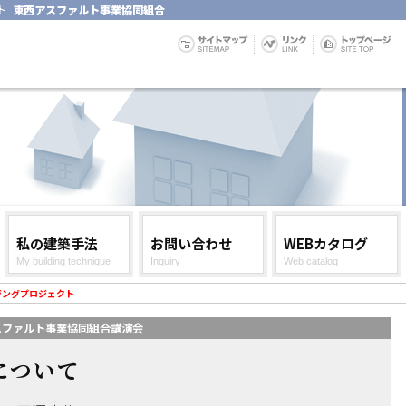
ト
東西アスファルト事業協同組合
私の建築手法
お問い合わせ
WEBカタログ
My building technique
Inquiry
Web catalog
ウジングプロジェクト
アスファルト事業協同組合講演会
について