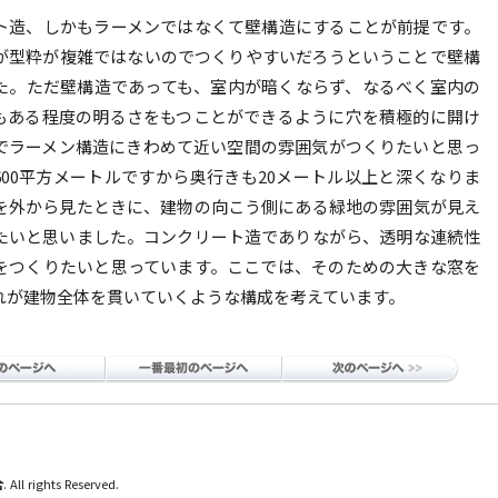
ト造、しかもラーメンではなくて壁構造にすることが前提です。
が型粋が複雑ではないのでつくりやすいだろうということで壁構
た。ただ壁構造であっても、室内が暗くならず、なるべく室内の
もある程度の明るさをもつことができるように穴を積極的に開け
でラーメン構造にきわめて近い空間の雰囲気がつくりたいと思っ
600平方メートルですから奥行きも20メートル以上と深くなりま
を外から見たときに、建物の向こう側にある緑地の雰囲気が見え
たいと思いました。コンクリート造でありながら、透明な連続性
をつくりたいと思っています。ここでは、そのための大きな窓を
れが建物全体を貫いていくような構成を考えています。
合
. All rights Reserved.