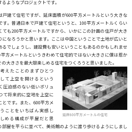
するようなプロジェクトです。
は戸建て住宅ですが、延床面積が600平方メートルという大きな
です。普通日本で戸建て住宅というと、100平方メートルくらい
くても200平方メートルですから、いかにこの計画の住戸が大き
りになろうかと思います。ここは中国ということで土地が広いと
あるでしょうし、建設費も安いということもあるのかもしれませ
00平方メートルというきわめて住宅的ではない大きさに僕は惹か
その大きさを最大限楽しめる住宅をつくろうと思いました。
考えたことのまずひとつ
して上空を開けるという
く圧迫感のない低いボリュ
つて将来的に空地を上空に
ことです。また、600平方メ
うことをいちばん実感し
延床600平方メートルの住宅
しめる構成が平屋だと思
の部屋を平らに並べて、美術館のように渡り歩けるようにしまし