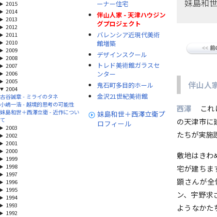
妹島和
ーナー住宅
2015
2014
伴山人家 - 天津ハウジン
2013
グプロジェクト
2012
バレンシア近現代美術
2011
2010
館増築
2009
デザインスクール
2008
トレド美術館ガラスセ
2007
2006
ンター
2005
伴山人家
鬼石町多目的ホール
2004
金沢21世紀美術館
古谷誠章 - ミライのタネ
小嶋一浩 - 越境的思考の可能性
西澤
これ
妹島和世＋西澤立衛 - 近作につい
妹島和世＋西澤立衛プ
て
の天津市に
ロフィール
2003
たちが実施
2002
2001
2000
敷地はきわ
1999
1998
宅が建ちま
1997
顕さんが全
1996
1995
ン、宇野求
1994
1993
ようなかた
1992