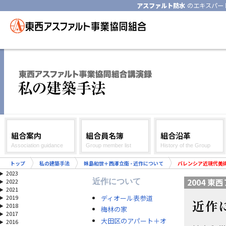
アスファルト防水
のエキスパー
組合案内
組合員名簿
組合沿革
Association guidance
Group member list
History of the Group
トップ
私の建築手法
妹島和世＋西澤立衛 - 近作について
バレンシア近現代美
2023
2004 
近作について
2022
2021
ディオール表参道
2019
近作
2018
梅林の家
2017
大田区のアパート＋オ
2016