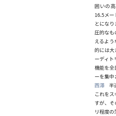
囲いの高
16.5
とになり
圧的なも
えるよう
的には大
ーディト
機能を全
ーを集中
西澤
半
これをス
すが、そ
リ程度の