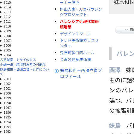
妹島和
ーナー住宅
2015
2014
伴山人家 - 天津ハウジン
2013
グプロジェクト
2012
バレンシア近現代美術
2011
2010
館増築
2009
デザインスクール
2008
トレド美術館ガラスセ
2007
2006
ンター
2005
バレ
鬼石町多目的ホール
2004
金沢21世紀美術館
古谷誠章 - ミライのタネ
小嶋一浩 - 越境的思考の可能性
西澤
妹
妹島和世＋西澤立衛 - 近作につい
妹島和世＋西澤立衛プ
て
ロフィール
ものに話
2003
2002
2001
ンのバレ
2000
1999
建つ、バ
1998
1997
の拡張計
1996
1995
1994
妹島
バ
1993
1992