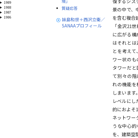
復するシス
境」
1989
1988
質疑応答
景の中で、
1987
1986
を含む複合
妹島和世＋西沢立衛／
SANAAプロフィール
「金沢21
に広がる構
はそれとは
とを考えて
ワー状のも
タワーだと
て別々の階
れの機能を
しまいます
レベルにし
的におよそ
ネットワー
うな中心的
を、建築空