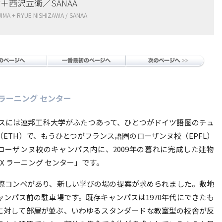
＋西沢立衛／SANAA
IMA + RYUE NISHIZAWA / SANAA
X ラーニング センター
スには連邦工科大学がふたつあって、ひとつがドイツ語圏のチュ
（ETH）で、もうひとつがフランス語圏のローザンヌ校（EPFL）
ローザンヌ校のキャンパス内に、2009年の暮れに完成した建物
EX ラーニング センター」です。
に国際コンペがあり、新しい学びの場の提案が求められました。敷地
ャンパス前の駐車場です。既存キャンパスは1970年代にできたも
に対して部屋が並ぶ、いわゆるスタンダードな教室型の校舎が反