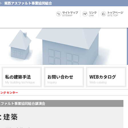
ト
東西アスファルト事業協同組合
私の建築手法
お問い合わせ
WEBカタログ
My building technique
Inquiry
Web catalog
ニング センター
アスファルト事業協同組合講演会
と建築