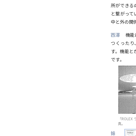
所ができる
と繋がって
中と外の関
西澤
機能
つくったり
す。機能と
です。
「ROLE
真。
妹