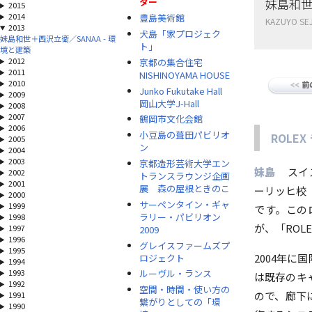
妹島和世
ター
2015
2014
豊島美術館
KAZUYO SEJ
2013
犬島「家プロジェク
妹島和世＋西沢立衛／SANAA - 環
ト」
境と建築
2012
京都の集合住宅
2011
NISHINOYAMA HOUSE
2010
Junko Fukutake Hall
2009
岡山大学J-Hall
2008
2007
鶴岡市文化会館
2006
小豆島の葺田パビリオ
ROLE
2005
ン
2004
2003
京都造形芸術大学エン
妹島
スイ
2002
トランスラウンジ企画
2001
展 森の屋根ときのこ
ーリッヒ校
2000
サーペンタイン・ギャ
1999
です。この
ラリー・パビリオン
1998
が、「ROL
1997
2009
1996
グレイスファームズプ
1995
2004年
ロジェクト
1994
1993
ルーヴル・ランス
は既存のキ
1992
空間・時間・使い方の
ので、廊下
1991
繋がりとしての「環
1990