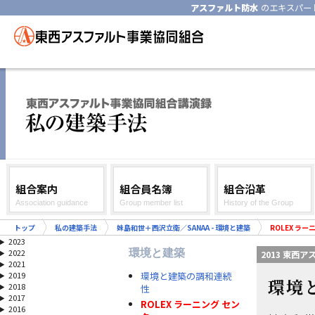
アスファルト防水
のエキスパー
組合案内
組合員名簿
組合沿革
Association guidance
Group member list
History of the Group
トップ
私の建築手法
妹島和世＋西沢立衛／SANAA - 環境と建築
ROLEX ラー
2023
環境と建築
2022
2013 東西
2021
環境と建築の調和連続
2019
環境
2018
性
2017
ROLEX ラーニング セン
2016