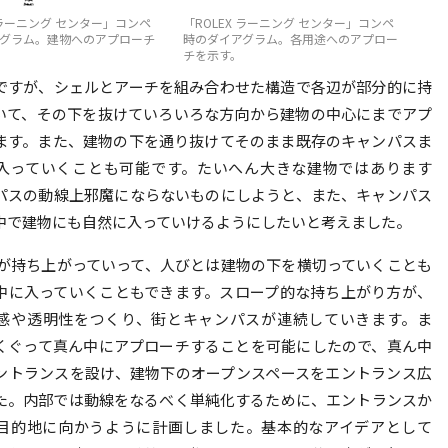
X ラーニング センター」コンペ
「ROLEX ラーニング センター」コンペ
グラム。建物へのアプローチ
時のダイアグラム。各用途へのアプロー
チを示す。
ですが、シェルとアーチを組み合わせた構造で各辺が部分的に持
いて、その下を抜けていろいろな方向から建物の中心にまでアプ
ます。また、建物の下を通り抜けてそのまま既存のキャンパスま
入っていくことも可能です。たいへん大きな建物ではあります
パスの動線上邪魔にならないものにしようと、また、キャンパス
中で建物にも自然に入っていけるようにしたいと考えました。
が持ち上がっていって、人びとは建物の下を横切っていくことも
中に入っていくこともできます。スロープ的な持ち上がり方が、
感や透明性をつくり、街とキャンパスが連続していきます。ま
くぐって真ん中にアプローチすることを可能にしたので、真ん中
ントランスを設け、建物下のオープンスペースをエントランス広
た。内部では動線をなるべく単純化するために、エントランスか
目的地に向かうように計画しました。基本的なアイデアとして