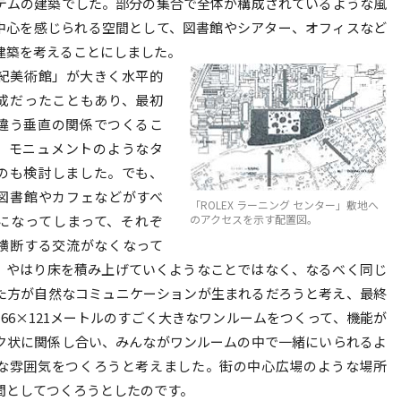
テムの建築でした。部分の集合で全体が構成されているような風
中心を感じられる空間として、図書館やシアター、オフィスなど
建築を考えることにしました。
世紀美術館」が大きく水平的
成だったこともあり、最初
違う垂直の関係でつくるこ
、モニュメントのようなタ
のも検討しました。でも、
図書館やカフェなどがすべ
「ROLEX ラーニング センター」敷地へ
になってしまって、それぞ
のアクセスを示す配置図。
横断する交流がなくなって
。やはり床を積み上げていくようなことではなく、なるべく同じ
た方が自然なコミュニケーションが生まれるだろうと考え、最終
166×121メートルのすごく大きなワンルームをつくって、機能が
ク状に関係し合い、みんながワンルームの中で一緒にいられるよ
な雰囲気をつくろうと考えました。街の中心広場のような場所
間としてつくろうとしたのです。