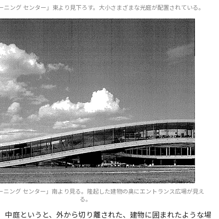
 ラーニング センター」東より見下ろす。大小さまざまな光庭が配置されている。
 ラーニング センター」南より見る。隆起した建物の奥にエントランス広場が見え
る。
、中庭というと、外から切り離された、建物に囲まれたような場