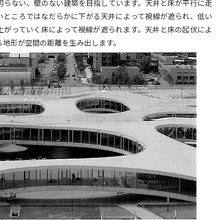
切らない、壁のない建築を目指しています。天井と床が平行に走
いところではなだらかに下がる天井によって視線が遮られ、低い
上がっていく床によって視線が遮られます。天井と床の起伏によ
る地形が空間の距離を生み出します。