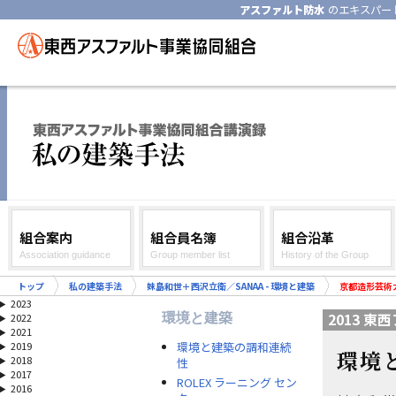
アスファルト防水
のエキスパー
組合案内
組合員名簿
組合沿革
Association guidance
Group member list
History of the Group
トップ
私の建築手法
妹島和世＋西沢立衛／SANAA - 環境と建築
京都造形芸術
2023
2013 
環境と建築
2022
2021
環境と建築の調和連続
2019
環境
2018
性
2017
ROLEX ラーニング セン
2016