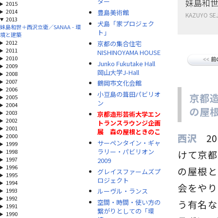
妹島和世
ター
2015
2014
豊島美術館
KAZUYO SEJ
2013
犬島「家プロジェク
妹島和世＋西沢立衛／SANAA - 環
ト」
境と建築
2012
京都の集合住宅
2011
NISHINOYAMA HOUSE
2010
Junko Fukutake Hall
2009
岡山大学J-Hall
2008
2007
鶴岡市文化会館
2006
小豆島の葺田パビリオ
京都
2005
ン
2004
の屋
2003
京都造形芸術大学エン
2002
トランスラウンジ企画
2001
展 森の屋根ときのこ
西沢
2
2000
サーペンタイン・ギャ
1999
ラリー・パビリオン
1998
けて京都
1997
2009
1996
の屋根と
グレイスファームズプ
1995
ロジェクト
1994
会をやり
1993
ルーヴル・ランス
1992
空間・時間・使い方の
う有名な
1991
繋がりとしての「環
1990