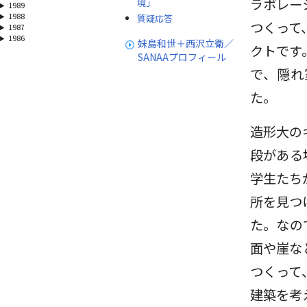
ラボレー
境」
1989
1988
質疑応答
つくって
1987
1986
妹島和世＋西沢立衛／
クトです
SANAAプロフィール
で、隠れ
た。
造形大の
段がある
学生たち
所を見つ
た。なの
面や崖な
つくって
建築を考