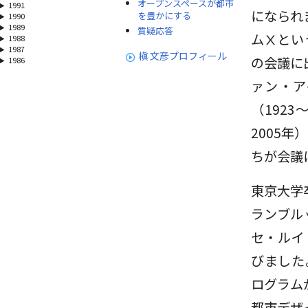
オープンスペースが都市
1991
になられ
を豊かにする
1990
1989
質疑応答
ムⅩとい
1988
1987
槇 文彦プロフィール
の会議に
1986
ァン・ア
（192
2005年
ちが会議
東京大学
ランブル
セ・ルイ
びました
ログラム
都市デザ