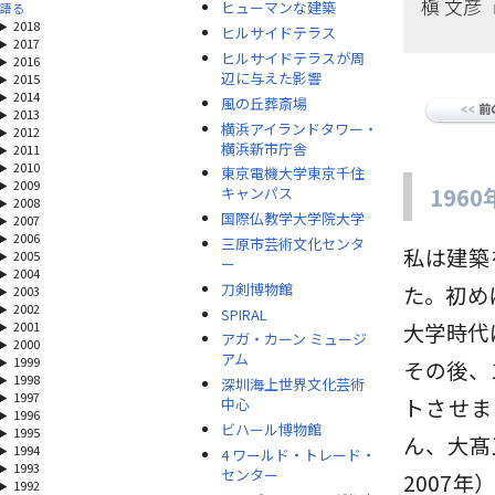
槇 文彦
ヒューマンな建築
語る
2018
ヒルサイドテラス
2017
ヒルサイドテラスが周
2016
辺に与えた影響
2015
2014
風の丘葬斎場
2013
横浜アイランドタワー・
2012
横浜新市庁舎
2011
2010
東京電機大学東京千住
2009
196
キャンパス
2008
国際仏教学大学院大学
2007
2006
三原市芸術文化センタ
私は建築
2005
ー
2004
刀剣博物館
た。初め
2003
2002
SPIRAL
2001
大学時代
アガ・カーン ミュージ
2000
アム
1999
その後、
1998
深圳海上世界文化芸術
1997
トさせま
中心
1996
ビハール博物館
1995
ん、大髙
1994
4 ワールド・トレード・
1993
センター
2007
1992