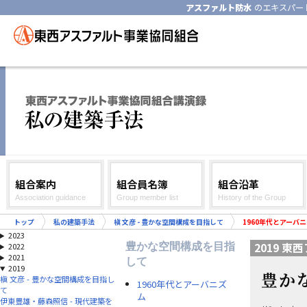
アスファルト防水
のエキスパー
組合案内
組合員名簿
組合沿革
Association guidance
Group member list
History of the Group
トップ
私の建築手法
槇 文彦 - 豊かな空間構成を目指して
1960年代とアーバ
2023
2019 
豊かな空間構成を目指
2022
2021
して
2019
豊か
槇 文彦 - 豊かな空間構成を目指し
1960年代とアーバニズ
て
ム
伊東豊雄・藤森照信 - 現代建築を