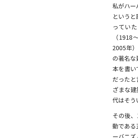
私がハー
というと
っていた
（191
2005
の著名な
本を書い
だったと
ざまな建
代はそう
その後、
動である
ーバニズ