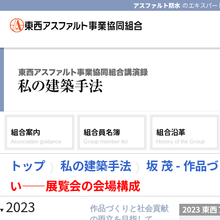
アスファルト防水
のエキスパー
組合案内
組合員名簿
組合沿革
Association guidance
Group member list
History of the Group
トップ
私の建築手法
坂 茂 - 作
い——展覧会の会場構成
2023
2023 
作品づくりと社会貢献
の両立を目指して