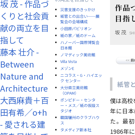
坂 茂 - 作品づ
作品
災害支援のきっかけ
くりと社会貢
目指
紙管との出合い──展
覧会の会場構成
献の両立を目
小田原パビリオン
坂 茂
SH
紙の家／紙のドーム
指して
ハノーバー国際博覧会
日本館
藤本 壮介 -
ノマディック美術館
Between
Villa Vista
メゾンE
Nature and
ニコラス・G・ハイエッ
ク センター
紙管
Architecture
大分県立美術館
（OPAM）
大西麻貴＋百
僕は高校
ポンピドー・センタ
ー・メス／紙の仮設ス
田有希／o+h
年に日本
タジオ
韓国驪州のクラブハウ
た。最初
- 愛される建
ス
タメディア新本社
1986年