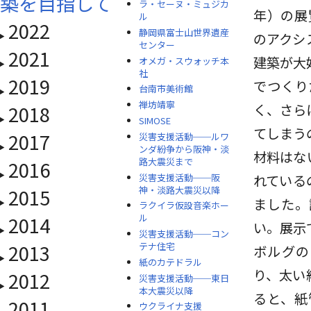
築を目指して
ラ・セーヌ・ミュジカ
年）の展
ル
2022
静岡県富士山世界遺産
のアクシ
センター
2021
建築が大
オメガ・スウォッチ本
社
2019
でつくり
台南市美術館
禅坊靖寧
2018
く、さら
SIMOSE
てしまう
2017
災害支援活動──ルワ
ンダ紛争から阪神・淡
材料はな
路大震災まで
2016
災害支援活動──阪
れている
神・淡路大震災以降
2015
ました。
ラクイラ仮設音楽ホー
2014
ル
い。展示
災害支援活動──コン
2013
テナ住宅
ボルグの
紙のカテドラル
り、太い
2012
災害支援活動──東日
本大震災以降
ると、紙
2011
ウクライナ支援