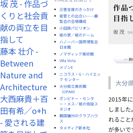
坂 茂 - 作品づ
作品
災害支援のきっかけ
くりと社会貢
目指
紙管との出合い──展
覧会の会場構成
献の両立を目
小田原パビリオン
坂 茂
SH
紙の家／紙のドーム
指して
ハノーバー国際博覧会
日本館
藤本 壮介 -
ノマディック美術館
Between
Villa Vista
メゾンE
Nature and
ニコラス・G・ハイエッ
ク センター
大分県
Architecture
大分県立美術館
（OPAM）
大西麻貴＋百
2015
ポンピドー・センタ
ー・メス／紙の仮設ス
田有希／o+h
しました
タジオ
韓国驪州のクラブハウ
れること
- 愛される建
ス
タメディア新本社
が多いで