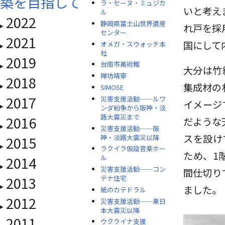
築を目指して
ラ・セーヌ・ミュジカ
いと考え
ル
2022
静岡県富士山世界遺産
れ戸を採
センター
2021
国にして
オメガ・スウォッチ本
社
2019
台南市美術館
大分は竹
禅坊靖寧
2018
集成材の
SIMOSE
2017
災害支援活動──ルワ
イメージ
ンダ紛争から阪神・淡
路大震災まで
2016
だような
災害支援活動──阪
スを設け
神・淡路大震災以降
2015
ラクイラ仮設音楽ホー
ため、1
2014
ル
災害支援活動──コン
間仕切り
2013
テナ住宅
ました。
紙のカテドラル
2012
災害支援活動──東日
本大震災以降
2011
ウクライナ支援