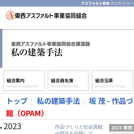
アスファルト防水
のエキスパー
組合案内
組合員名簿
組合沿革
Association guidance
Group member list
History of the Group
トップ
私の建築手法
坂 茂 - 作
館（OPAM）
2023
2023 
作品づくりと社会貢献
の両立を目指して