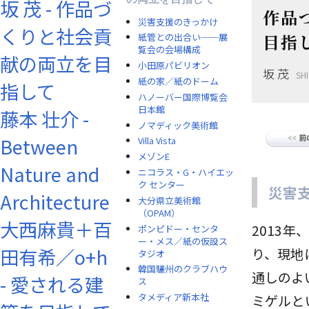
坂 茂 - 作品づ
作品
災害支援のきっかけ
くりと社会貢
目指
紙管との出合い──展
覧会の会場構成
献の両立を目
小田原パビリオン
坂 茂
SH
紙の家／紙のドーム
指して
ハノーバー国際博覧会
日本館
藤本 壮介 -
ノマディック美術館
Between
Villa Vista
メゾンE
Nature and
ニコラス・G・ハイエッ
ク センター
災害
Architecture
大分県立美術館
（OPAM）
大西麻貴＋百
2013
ポンピドー・センタ
ー・メス／紙の仮設ス
田有希／o+h
り、現地
タジオ
韓国驪州のクラブハウ
通しのよ
- 愛される建
ス
タメディア新本社
ミゲルと