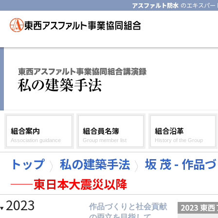
アスファルト防水
のエキスパー
組合案内
組合員名簿
組合沿革
Association guidance
Group member list
History of the Group
トップ
私の建築手法
坂 茂 - 作
——東日本大震災以降
2023
2023 
作品づくりと社会貢献
の両立を目指して