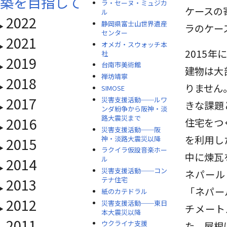
築を目指して
ラ・セーヌ・ミュジカ
ケースの
ル
2022
静岡県富士山世界遺産
ラのケー
センター
2021
オメガ・スウォッチ本
2015
社
2019
台南市美術館
建物は大
禅坊靖寧
2018
りません
SIMOSE
2017
災害支援活動──ルワ
きな課題
ンダ紛争から阪神・淡
路大震災まで
2016
住宅をつ
災害支援活動──阪
を利用し
神・淡路大震災以降
2015
ラクイラ仮設音楽ホー
中に煉瓦
2014
ル
災害支援活動──コン
ネパール
2013
テナ住宅
「ネパー
紙のカテドラル
2012
災害支援活動──東日
チメート
本大震災以降
2011
ウクライナ支援
た。屋根